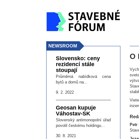
NEWSROOM
O
Slovensko: ceny
rezidencí stále
stoupají
Vych
sveta
Průměrná nabídková cena
výtva
bytů a domů na...
Stav
stab
9. 2. 2022
Viet
inzer
Geosan kupuje
Váhostav-SK
Red
Slovenský antimonopolní úřad
Petr
povolil českému holdingu...
Stav
30. 8. 2021
Joze