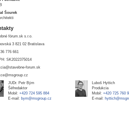
B
al Šourek
chitekti
takty
bné fórum.sk s.r.o.
novská 3 821 02 Bratislava
 36 776 661
PH: SK2022375014
kcia@stavebne-forum.sk
kce@msgroup.cz
JUDr. Petr Bým
Luboš Hyttich
Šéfredaktor
Produkcia
Mobil:
+420 724 595 884
Mobil:
+420 725 760 
E-mail:
bym@msgroup.cz
E-mail:
hyttich@msgr