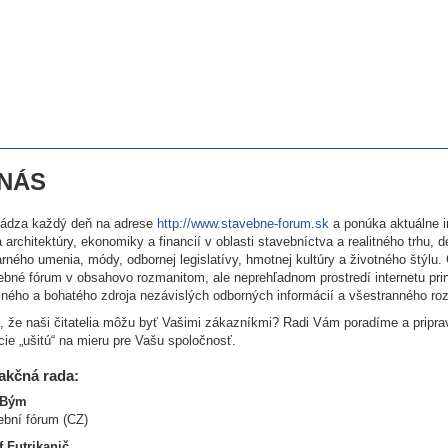
 NÁS
ádza každý deň na adrese
http://www.stavebne-forum.sk
a ponúka aktuálne i
 architektúry, ekonomiky a financií v oblasti stavebníctva a realitného trhu, d
rného umenia, módy, odbornej legislatívy, hmotnej kultúry a životného štýlu.
ebné fórum v obsahovo rozmanitom, ale neprehľadnom prostredí internetu prin
ilného a bohatého zdroja nezávislých odborných informácií a všestranného ro
e, že naši čitatelia môžu byť Vašimi zákazníkmi? Radi Vám poradíme a pripr
cie „ušitú“ na mieru pre Vašu spoločnosť.
akčná rada:
 Bým
ební fórum (CZ)
f Futrikanič