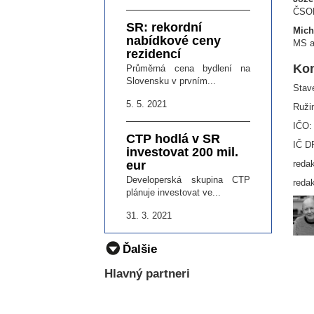
ČSO
SR: rekordní
Mich
nabídkové ceny
MS ar
rezidencí
Kon
Průměrná cena bydlení na
Slovensku v prvním...
Stave
5. 5. 2021
Ruži
IČO:
CTP hodlá v SR
IČ D
investovat 200 mil.
eur
reda
Developerská skupina CTP
reda
plánuje investovat ve...
31. 3. 2021
Ďalšie
Hlavný partneri