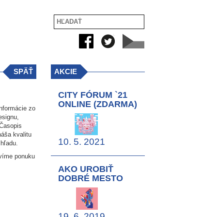
SPÄŤ
AKCIE
CITY FÓRUM `21
ONLINE (ZDARMA)
nformácie zo
esignu,
 Časopis
áša kvalitu
10. 5. 2021
zhľadu.
avíme ponuku
AKO UROBIŤ
DOBRÉ MESTO
19. 6. 2019