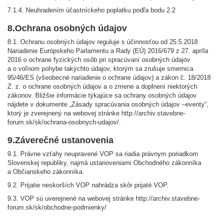
7.1.4. Neuhradením účastníckeho poplatku podľa bodu 2.2
8.Ochrana osobných údajov
8.1. Ochranu osobných údajov reguluje s účinnosťou od 25.5.2018
Nariadenie Európskeho Parlamentu a Rady (EÚ) 2016/679 z 27. apríla
2016 o ochrane fyzických osôb pri spracúvaní osobných údajov
a o voľnom pohybe takýchto údajov, ktorým sa zrušuje smernica
95/46/ES (všeobecné nariadenie o ochrane údajov) a zákon č. 18/2018
Z. z. o ochrane osobných údajov a o zmene a doplnení niektorých
zákonov. Bližšie informácie týkajúce sa ochrany osobných údajov
nájdete v dokumente „Zásady spracúvania osobných údajov –eventy“,
ktorý je zverejnený na webovej stránke http://archiv.stavebne-
forum.sk/sk/ochrana-osobnych-udajov/.
9.Záverečné ustanovenia
9.1. Právne vzťahy neupravené VOP sa riadia právnym poriadkom
Slovenskej republiky, najmä ustanoveniami Obchodného zákonníka
a Občianskeho zákonníka.
9.2. Prijatie neskorších VOP nahrádza skôr prijaté VOP.
9.3. VOP sú uverejnené na webovej stránke http://archiv.stavebne-
forum.sk/sk/obchodne-podmienky/