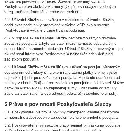
aktuálnea pravdivé informácie. Užívateľ je povinný oznámiť
Poskytovateľovi akékoľvek zmeny týkajúce sa údajov uvedených
v registračnom formulár v lehote do troch dní.
4.2. Užívateľ Služby sa zaväzuje v súvislosti s užívaním Služby
dodržiavať podmienky stanovené v týchto VOP, ako ajpokyny
Poskytovateľa vydané v čase trvania podujatia.
4.3. V prípade ak sa Užívateľ Služby nemôže z vážnych dôvodov
zúčastniť podujatia, takýto Užívateľ môže namiesto seba určiť inú
osobu, ktorá sa zúčastní podujatia. Užívateľ Služby je povinný o tejto
skutočnosti informovať Poskytovateľa najneskôr jeden deň pred
začiatkom podujatia.
4.4. Užívateľ Služby môže zrušiť svoju účasť na podujatí písomným
odstúpením od zmluvy s nárokom na vrátenie platby v plnej výške
najneskôr [7] dní pred začiatkom podujatia. V prípade odstúpenia od
zmluvy v období [3-6] dní pre začiatkom podujatia má Užívateľ Služby
nárok na vrátenie 20% zo zaplatenej sumy. Odstúpenie od zmluvy
zašle Užívateľ na emailovú adresu [redakcia@stavebne-forum.sk].
5.Práva a povinnosti Poskytovateľa Služby
5.1. Poskytovateľ Služby je povinný zabezpečiť vhodné priestorové
a materiálne zabezpečenie za účelom plynulého priebehu podujatia.
5.2. Poskytovateľ si vyhradzuje právo neprijať prihlášku na podujatie
z dôvodu prekročeniakapacitných možností stanovených