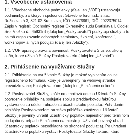
1. Všeobecné ustanovenia
1.1. Všeobecné obchodné podmienky (ďalej len „VOP“) ustanovujú
podmienky, za ktorých spoločnosť Stavebné fórum.sk, s.r.o.,
Ružinovská 3, 821 02 Bratislava, IČO: 36776661, DIČ: 2022375014,
Zápis v registri: Obchodný register Okresného súdu Bratislava I, Oddiel:
Sro, Vložka č.: 45931/B (ďalej len „Poskytovateľ“) poskytuje služby a to
najmä organizovanie odborných seminárov, školení, konferencií,
workshopov a iných podujatí (ďalej len „Služby“).
1.2. VOP upravujú práva a povinnosti Poskytovateľa Služieb, ako aj
osôb, ktoré užívajú Služby Poskytovateľa (ďalej len „Užívateľ“).
2. Prihlásenie na využívanie Služby
2.1. Prihlásenie na využívanie Služby je možné vyplnením online
registračného formulára, ktorý je uverejnený na webovej stránke
prevádzkovanej Poskytovateľom (ďalej len „Prihlásenie online“).
2.2. Poskytovateľ Služby, zašle na emailovú adresu Užívateľa Služby
potvrdenie prihlášky na podujatie spolu s preddavkovou faktúrou
vystavenou za účelom uhradenia účastníckeho poplatku. Potvrdením
prihlášky Poskytovateľom sa stáva prihláška záväznou. Užívateľ
Služby je povinný uhradiť účastnícky poplatok najneskôr pred termínom
podujatia (v prípade Prihlásenia na mieste je Užívateľ povinný uhradiť
účastnícky poplatok bezodkladne po skončení podujatia). Po uhradení
účastníckeho poplatku vystaví Poskytovateľ Služby faktúru, ktorú