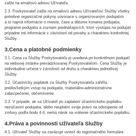
zašle na emailovú adresu Užívateľa.
2.3. Poskytovateľ zašle na emailovú adresu Užívateľovi Služby všetky
potrebné organizačné pokyny súvisiace s organizovaným podujatím
a to najmä informácie o mieste, čase a dátume konania podujatia,
programe podujatia a zoznam prednášajúcich, ktorí vystúpia na podujatí
prípadne iné informácie v závislosti od povahy a charakteru konkrétnej
Služby.
3.Cena a platobné podmienky
3.1. Cena za Služby Poskytovateľa je uvedená pri konkrétnom podujatí
na webovej stránke prevádzkovanej Poskytovateľom. Cena Služby je
individuálne určená v závislosti od druhu a charakteru jednotlivej
Služby.
3.2. Účastnícky poplatok za Služby Poskytovateľa zahŕňa
predovšetkým vstup na podujatie, materiálno-administratívne
zabezpečenie, občerstvenie.
3.3. V prípade, ak sa Užívateľ po zaplatení účastníckeho poplatku
nezúčastní podujatia, alebo neuplatní svoje právo na odstúpenie od
zmluvy podľa bodu 4.4, nemá nárok na vrátenie účastníckeho poplatku.
4.Práva a povinnosti Užívateľa Služby
4.1. Užívateľ Služby sa zaväzuje uviesť do registračného formulára