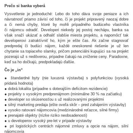
Prečo si banka vyberá
Vysvetlenie je jednoduché: Lebo do toho dáva svoje peniaze a ich
návratnosť priamo závisí od toho, či je projekt pripravený naozaj dobre
a či nemá chyby, ktoré by mohli prípadného budúceho vlastníka
či nájomcu odradiť. Developeri niekedy jej postoj nechápu, banka sa
však snaží ukázať a odhaliť slabšie miesta projektu, a napomôcť tak
developerovi zatraktívniť ho, kým je ešte čas. Ak začne stagnovať
predpredaj či budúci nájom, každé oneskorené riešenie je už len
chytanie sa topiaceho slamky, pričom potenciálni kupujúci sa na projekt
pozerajú už s nedôverou, prípadne čakajú na zníženie ceny. Paradoxne,
keď sa ho dočkajú, predpokladajú ďalšie.
Čo je „in“
● štandardné byty (nie luxusná výstavba) s polyfunkciou (vysoká
pridaná hodnota)
● dobrá lokalita (prípadne s doterajším deficitom rezidencie)
● projekty s vysokým predprenájmom (minimálne 30 % na začiatku)
● developer so skúsenosťou s už realizovanými projektmi
● silný marketing predaja (ešte oveľa skôr – pred zahájením výstavby)
● vysoko ratovaní nájomcovia (medzinárodné reťazce, silné firmy)
● prenajaté objekty (nízke riziko neobsadenosti)
● u developerov vysoký pre-let v prípade výstavby
● pri logistických centrách nájomné zmluvy a opcie na nájom, silní
nájomcovia