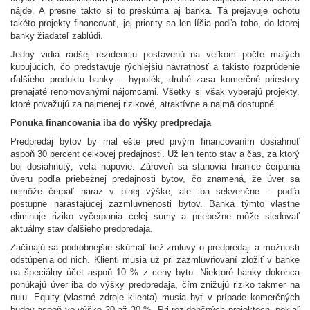
nájde. A presne takto si to preskúma aj banka. Tá prejavuje ochotu
takéto projekty financovať, jej priority sa len líšia podľa toho, do ktorej
banky žiadateľ zablúdi.
Jedny vidia radšej rezidenciu postavenú na veľkom počte malých
kupujúcich, čo predstavuje rýchlejšiu návratnosť a takisto rozprúdenie
ďalšieho produktu banky – hypoték, druhé zasa komerčné priestory
prenajaté renomovanými nájomcami. Všetky si však vyberajú projekty,
ktoré považujú za najmenej rizikové, atraktívne a najmä dostupné.
Ponuka financovania iba do výšky predpredaja
Predpredaj bytov by mal ešte pred prvým financovaním dosiahnuť
aspoň 30 percent celkovej predajnosti. Už len tento stav a čas, za ktorý
bol dosiahnutý, veľa napovie. Zároveň sa stanovia hranice čerpania
úveru podľa priebežnej predajnosti bytov, čo znamená, že úver sa
nemôže čerpať naraz v plnej výške, ale iba sekvenčne – podľa
postupne narastajúcej zazmluvnenosti bytov. Banka týmto vlastne
eliminuje riziko vyčerpania celej sumy a priebežne môže sledovať
aktuálny stav ďalšieho predpredaja.
Začínajú sa podrobnejšie skúmať tiež zmluvy o predpredaji a možnosti
odstúpenia od nich. Klienti musia už pri zazmluvňovaní zložiť v banke
na špeciálny účet aspoň 10 % z ceny bytu. Niektoré banky dokonca
ponúkajú úver iba do výšky predpredaja, čím znižujú riziko takmer na
nulu. Equity (vlastné zdroje klienta) musia byť v prípade komerčných
budov aspoň vo výške 20 až 30 %. Pri rezidenčných projektoch, pokiaľ