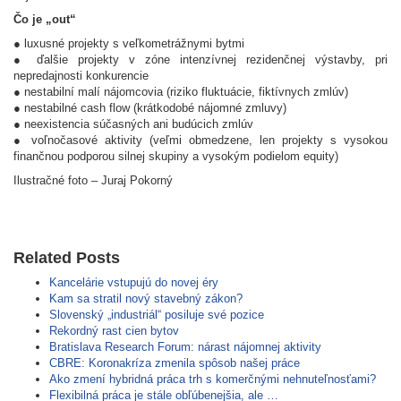
Čo je „out“
● luxusné projekty s veľkometrážnymi bytmi
● ďalšie projekty v zóne intenzívnej rezidenčnej výstavby, pri
nepredajnosti konkurencie
● nestabilní malí nájomcovia (riziko fluktuácie, fiktívnych zmlúv)
● nestabilné cash flow (krátkodobé nájomné zmluvy)
● neexistencia súčasných ani budúcich zmlúv
● voľnočasové aktivity (veľmi obmedzene, len projekty s vysokou
finančnou podporou silnej skupiny a vysokým podielom equity)
Ilustračné foto – Juraj Pokorný
Related Posts
Kancelárie vstupujú do novej éry
Kam sa stratil nový stavebný zákon?
Slovenský „industriál“ posiluje své pozice
Rekordný rast cien bytov
Bratislava Research Forum: nárast nájomnej aktivity
CBRE: Koronakríza zmenila spôsob našej práce
Ako zmení hybridná práca trh s komerčnými nehnuteľnosťami?
Flexibilná práca je stále obľúbenejšia, ale …