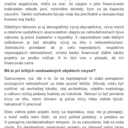
značne angažovala, môže sa stať, že záujem o jeho financovanie
krátkodobo nebude javiť, minimálne dovtedy, kým sa jej kapacita
neuvoľní. Takéto rozhodnutia bývajú však iba prechodné a neovplyvňujú
konanie inej banky.
Dôležitým faktorom je aj demografický vývoj obyvateľstva, vývoj miezd
a relatívne spoľahlivým ukazovateľom dopytu po nehnuteľnostiach býva
nakoniec aj počet žiadateľov o hypotéky. V neposlednom rade dobrým
indikátorom je tiež aktuálny vývoj na trhu s nehnuteľnosťami.
Jednoducho povedané: ak je veľa nepredaných, respektíve
neprenajatých nehnuteľností, ochota banky financovať ďalšie takéto
projekty sa prudko znižuje. A to tým viac v prípade, ak ich
financovala sama.
Má to pri toľkých neobsadených objektoch zmysel?
Samozrejme, má. Ide o to, že na nepredajnosť či slabú prenajatosť
existujúcich nehnuteľností sa treba pozrieť bližšie. Dôvody môžu byť
rozličné: od nevhodnej lokality, zlej architektúry, slabého marketingu
a celkovo nízkej pridanej hodnoty po čokoľvek. Nemusí to byť primárne
kríza na trhu, inými slovami aj počas krízy treba niekde bývať,
nakupovať či pracovať.
Dnes vidíme jeden projekt, ktorý sa nepredáva, resp. nie je prenajatý,
a hneď vedľa neho ďalší, na prvý pohľad podobný, a predáva sa
či prenajíma závideniahodným tempom. Je na zamyslenie, kde sa stala
chyba. Po detailnejšom preskúmaní projektu sa odpoveď veľmi skoro