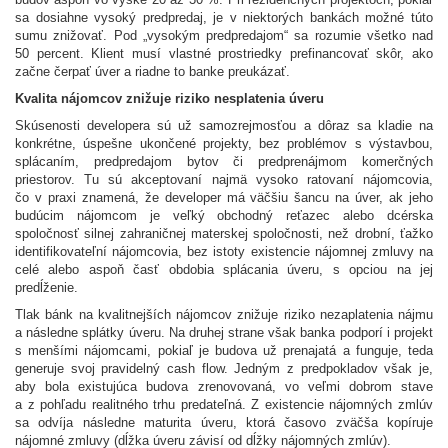
sa dosiahne vysoký predpredaj, je v niektorých bankách možné túto
sumu znižovať. Pod „vysokým predpredajom“ sa rozumie všetko nad
50 percent. Klient musí vlastné prostriedky prefinancovať skôr, ako
začne čerpať úver a riadne to banke preukázať.
Kvalita nájomcov znižuje riziko nesplatenia úveru
Skúsenosti developera sú už samozrejmosťou a dôraz sa kladie na
konkrétne, úspešne ukončené projekty, bez problémov s výstavbou,
splácaním, predpredajom bytov či predprenájmom komerčných
priestorov. Tu sú akceptovaní najmä vysoko ratovaní nájomcovia,
čo v praxi znamená, že developer má väčšiu šancu na úver, ak jeho
budúcim nájomcom je veľký obchodný reťazec alebo dcérska
spoločnosť silnej zahraničnej materskej spoločnosti, než drobní, ťažko
identifikovateľní nájomcovia, bez istoty existencie nájomnej zmluvy na
celé alebo aspoň časť obdobia splácania úveru, s opciou na jej
predĺženie.
Tlak bánk na kvalitnejších nájomcov znižuje riziko nezaplatenia nájmu
a následne splátky úveru. Na druhej strane však banka podporí i projekt
s menšími nájomcami, pokiaľ je budova už prenajatá a funguje, teda
generuje svoj pravidelný cash flow. Jedným z predpokladov však je,
aby bola existujúca budova zrenovovaná, vo veľmi dobrom stave
a z pohľadu realitného trhu predateľná. Z existencie nájomných zmlúv
sa odvíja následne maturita úveru, ktorá časovo zväčša kopíruje
nájomné zmluvy (dĺžka úveru závisí od dĺžky nájomných zmlúv).