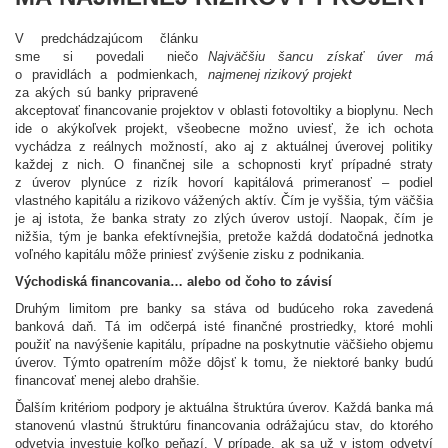
V predchádzajúcom článku
sme si povedali niečo
Najväčšiu šancu získať úver má
o pravidlách a podmienkach,
najmenej rizikový projekt
za akých sú banky pripravené
akceptovať financovanie projektov v oblasti fotovoltiky a bioplynu. Nech
ide o akýkoľvek projekt, všeobecne možno uviesť, že ich ochota
vychádza z reálnych možností, ako aj z aktuálnej úverovej politiky
každej z nich. O finančnej sile a schopnosti kryť prípadné straty
z úverov plynúce z rizík hovorí kapitálová primeranosť – podiel
vlastného kapitálu a rizikovo vážených aktív. Čím je vyššia, tým väčšia
je aj istota, že banka straty zo zlých úverov ustojí. Naopak, čím je
nižšia, tým je banka efektívnejšia, pretože každá dodatočná jednotka
voľného kapitálu môže priniesť zvýšenie zisku z podnikania.
Východiská financovania… alebo od čoho to závisí
Druhým limitom pre banky sa stáva od budúceho roka zavedená
banková daň. Tá im odčerpá isté finančné prostriedky, ktoré mohli
použiť na navýšenie kapitálu, prípadne na poskytnutie väčšieho objemu
úverov. Týmto opatrením môže dôjsť k tomu, že niektoré banky budú
financovať menej alebo drahšie.
Ďalším kritériom podpory je aktuálna štruktúra úverov. Každá banka má
stanovenú vlastnú štruktúru financovania odrážajúcu stav, do ktorého
odvetvia investuje koľko peňazí. V prípade, ak sa už v istom odvetví