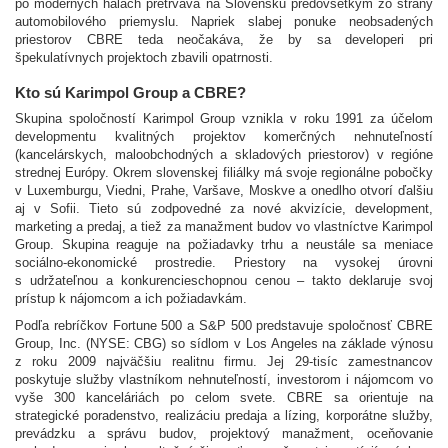
po moderných halách pretrváva na Slovensku predovšetkým zo strany
automobilového priemyslu. Napriek slabej ponuke neobsadených
priestorov CBRE teda neočakáva, že by sa developeri pri
špekulatívnych projektoch zbavili opatrnosti.
Kto sú Karimpol Group a CBRE?
Skupina spoločností Karimpol Group vznikla v roku 1991 za účelom
developmentu kvalitných projektov komerčných nehnuteľností
(kancelárskych, maloobchodných a skladových priestorov) v regióne
strednej Európy. Okrem slovenskej filiálky má svoje regionálne pobočky
v Luxemburgu, Viedni, Prahe, Varšave, Moskve a onedlho otvorí ďalšiu
aj v Sofii. Tieto sú zodpovedné za nové akvizície, development,
marketing a predaj, a tiež za manažment budov vo vlastníctve Karimpol
Group. Skupina reaguje na požiadavky trhu a neustále sa meniace
sociálno-ekonomické prostredie. Priestory na vysokej úrovni
s udržateľnou a konkurencieschopnou cenou – takto deklaruje svoj
prístup k nájomcom a ich požiadavkám.
Podľa rebríčkov Fortune 500 a S&P 500 predstavuje spoločnosť CBRE
Group, Inc. (NYSE: CBG) so sídlom v Los Angeles na základe výnosu
z roku 2009 najväčšiu realitnu firmu. Jej 29-tisíc zamestnancov
poskytuje služby vlastníkom nehnuteľností, investorom i nájomcom vo
vyše 300 kanceláriách po celom svete. CBRE sa orientuje na
strategické poradenstvo, realizáciu predaja a lízing, korporátne služby,
prevádzku a správu budov, projektový manažment, oceňovanie