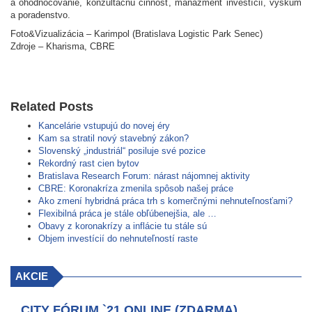
a ohodnocovanie, konzultačnú činnosť, manažment investícií, výskum
a poradenstvo.
Foto&Vizualizácia – Karimpol (Bratislava Logistic Park Senec)
Zdroje – Kharisma, CBRE
Related Posts
Kancelárie vstupujú do novej éry
Kam sa stratil nový stavebný zákon?
Slovenský „industriál“ posiluje své pozice
Rekordný rast cien bytov
Bratislava Research Forum: nárast nájomnej aktivity
CBRE: Koronakríza zmenila spôsob našej práce
Ako zmení hybridná práca trh s komerčnými nehnuteľnosťami?
Flexibilná práca je stále obľúbenejšia, ale …
Obavy z koronakrízy a inflácie tu stále sú
Objem investícií do nehnuteľností raste
AKCIE
CITY FÓRUM `21 ONLINE (ZDARMA)