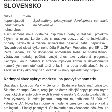
SLOVENSKO
Nízka miera
neprenajatosti
Špekulatívny priemyselný development sa vracia
industriálnych
na Slovensko
nehnuteľností
a ich utlmená nová výstavba inšpirovala úvahy o realizácii projektov
šitých na mieru. Lenže tieto si masovú odozvu až na individuálne
prípady nezískali a žiadne univerzálne riešenie zatiaľ neprinášajú.
Novembrové slová výkonného šéfa PointPark Properties pre SR a ČR
Petra Bečára, že po dočasnom obmedzení treba so špekulatívnou
výstavbou naďalej počítať, znejú dnes ako vydarená prognóza.
Karimpol Group patriaci k stredoeurópskym lídrom v developmente
komerčných nehnuteľností totiž ohlásil – a treba podčiarknuť, že od
začiatku krízy ako prvý na Slovensku – nový špekulatívny projekt.
Karimpol chce vykryť medzeru na podvyživenom trhu
Bratislava Logistics Park v Senci pri Bratislave bude mať prírastok.
Skupina Karimpol Group, reagujúc na čoraz silnejší dopyt po kvalitných
logistických priestoroch v okolí hlavného mesta SR, odštartovala ďalšiu
fázu výstavby. K existujúcemu komplexu tak pribudne 37 000 m2
kategórie „A“. Nová hala ponúkne moderné priestory najvyššej kvality
pre logistiku i ľahký priemysel. Od investície sa všeobecne očakáva, že