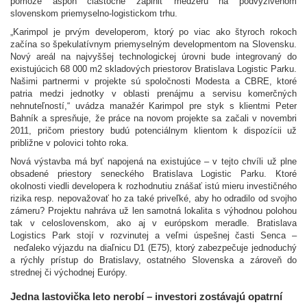
pomôže aspoň čiastočne zaplniť medzeru na podvyživenom
slovenskom priemyselno-logistickom trhu.
„Karimpol je prvým developerom, ktorý po viac ako štyroch rokoch
začína so špekulatívnym priemyselným developmentom na Slovensku.
Nový areál na najvyššej technologickej úrovni bude integrovaný do
existujúcich 68 000 m2 skladových priestorov Bratislava Logistic Parku.
Našimi partnermi v projekte sú spoločnosti Modesta a CBRE, ktoré
patria medzi jednotky v oblasti prenájmu a servisu komerčných
nehnuteľností,“ uvádza manažér Karimpol pre styk s klientmi Peter
Bahník a spresňuje, že práce na novom projekte sa začali v novembri
2011, pričom priestory budú potenciálnym klientom k dispozícii už
približne v polovici tohto roka.
Nová výstavba má byť napojená na existujúce – v tejto chvíli už plne
obsadené priestory seneckého Bratislava Logistic Parku. Ktoré
okolnosti viedli developera k rozhodnutiu znášať istú mieru investičného
rizika resp. nepovažovať ho za také priveľké, aby ho odradilo od svojho
zámeru? Projektu nahráva už len samotná lokalita s výhodnou polohou
tak v celoslovenskom, ako aj v európskom meradle. Bratislava
Logistics Park stojí v rozvinutej a veľmi úspešnej časti Senca –
neďaleko výjazdu na diaľnicu D1 (E75), ktorý zabezpečuje jednoduchý
a rýchly prístup do Bratislavy, ostatného Slovenska a zároveň do
strednej či východnej Európy.
Jedna lastovička leto nerobí – investori zostávajú opatrní