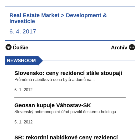
Real Estate Market > Development &
investície
6. 4. 2017
Ďalšie
Archív
NEWSROOM
Slovensko: ceny rezidencí stále stoupají
Průměrná nabídková cena bytů a domů na...
5. 1. 2012
Geosan kupuje Váhostav-SK
Slovenský antimonopolní úřad povolil českému holdingu...
5. 1. 2012
SR: rekordní nabídkové ceny rezidencí