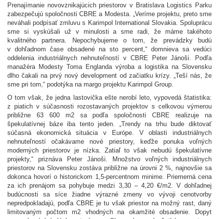
Prenajímanie novovznikajúcich priestorov v Bratislava Logistics Parku
zabezpečujú spoločnosti CBRE a Modesta. „Veríme projektu, preto sme
neváhali podpísať zmluvu s Karimpol International Slovakia. Spoluprácu
sme si vyskúšali už v minulosti a sme radi, že máme takéhoto
kvalitného partnera. Nepochybujeme o tom, že prevádzky budú
v dohľadnom čase obsadené na sto percent,“ domnieva sa vedúci
oddelenia industriálnych nehnuteľností v CBRE Peter Jánoši. Podľa
manažéra Modesty Toma Englanda výroba a logistika na Slovensku
dlho čakali na prvý nový development od začiatku krízy. „Teší nás, že
sme pri tom,“ podotýka na margo projektu Karimpol Group.
O tom však, že jedna lastovička ešte nerobí leto, vypovedá štatistika:
z piatich v súčasnosti rozostavaných projektov s celkovou výmerou
približne 63 600 m2 sa podľa spoločnosti CBRE realizuje na
špekulatívnej báze iba tento jeden. „Trendy na trhu bude diktovať
súčasná ekonomická situácia v Európe. V oblasti industriálnych
nehnuteľností očakávame nové priestory, keďže ponuka voľných
moderných priestorov je nízka. Zatiaľ to však nebudú špekulatívne
projekty,“ priznáva Peter Jánoši. Množstvo voľných industriálnych
priestorov na Slovensku zostáva približne na úrovni 2 %, najnovšie sa
dokonca hovorí o historickom 1,5-percentnom minime. Priemerná cena
za ich prenájom sa pohybuje medzi 3,30 – 4,20 €/m2. V dohľadnej
budúcnosti sa síce žiadne výrazné zmeny vo vývoji cenotvorby
nepredpokladajú, podľa CBRE je tu však priestor na možný rast, daný
limitovaným počtom m2 vhodných na okamžité obsadenie. Dopyt